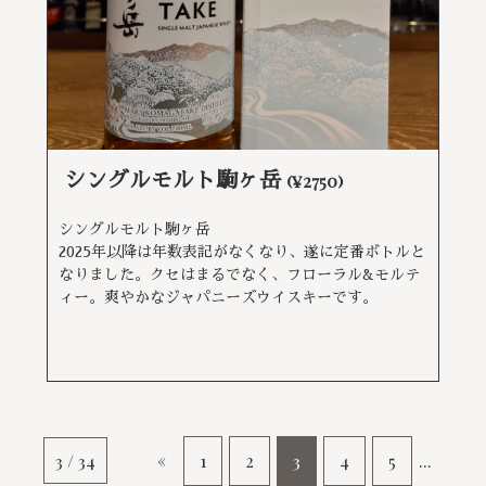
シングルモルト駒ヶ岳
(¥2750)
シングルモルト駒ヶ岳
2025年以降は年数表記がなくなり、遂に定番ボトルと
なりました。クセはまるでなく、フローラル&モルテ
ィー。爽やかなジャパニーズウイスキーです。
3 / 34
«
1
2
3
4
5
...