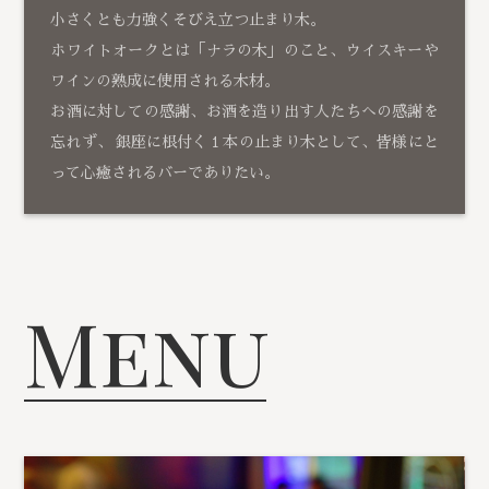
小さくとも力強くそびえ立つ止まり木。
ホワイトオークとは「ナラの木」のこと、ウイスキーや
ワインの熟成に使用される木材。
お酒に対しての感謝、お酒を造り出す人たちへの感謝を
忘れず、 銀座に根付く１本の止まり木として、皆様にと
って心癒されるバーでありたい。
Menu