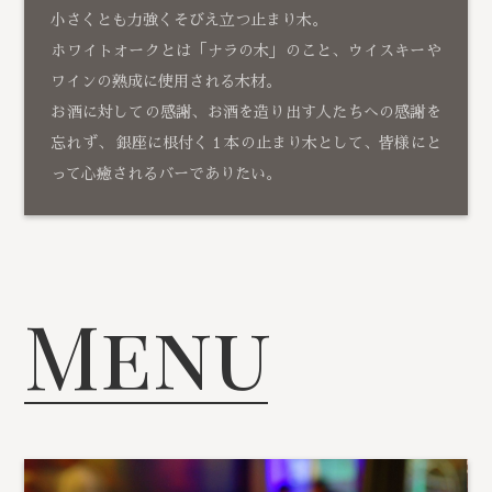
小さくとも力強くそびえ立つ止まり木。
ホワイトオークとは「ナラの木」のこと、ウイスキーや
ワインの熟成に使用される木材。
お酒に対しての感謝、お酒を造り出す人たちへの感謝を
忘れず、 銀座に根付く１本の止まり木として、皆様にと
って心癒されるバーでありたい。
Menu