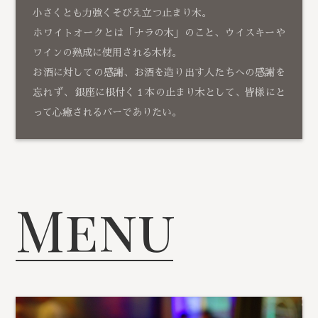
小さくとも力強くそびえ立つ止まり木。
ホワイトオークとは「ナラの木」のこと、ウイスキーや
ワインの熟成に使用される木材。
お酒に対しての感謝、お酒を造り出す人たちへの感謝を
忘れず、 銀座に根付く１本の止まり木として、皆様にと
って心癒されるバーでありたい。
Menu