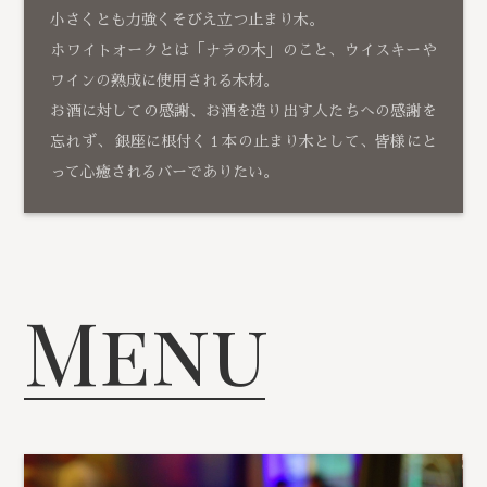
小さくとも力強くそびえ立つ止まり木。
ホワイトオークとは「ナラの木」のこと、ウイスキーや
ワインの熟成に使用される木材。
お酒に対しての感謝、お酒を造り出す人たちへの感謝を
忘れず、 銀座に根付く１本の止まり木として、皆様にと
って心癒されるバーでありたい。
Menu