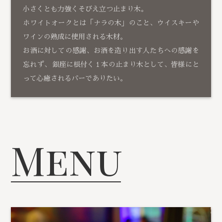
小さくとも力強くそびえ立つ止まり木。
ホワイトオークとは「ナラの木」のこと、ウイスキーや
ワインの熟成に使用される木材。
お酒に対しての感謝、お酒を造り出す人たちへの感謝を
忘れず、 銀座に根付く１本の止まり木として、皆様にと
って心癒されるバーでありたい。
Menu