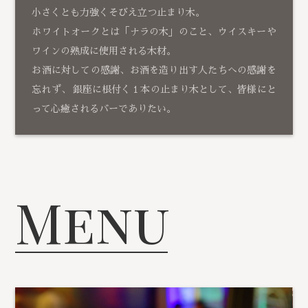
小さくとも力強くそびえ立つ止まり木。
ホワイトオークとは「ナラの木」のこと、ウイスキーや
ワインの熟成に使用される木材。
お酒に対しての感謝、お酒を造り出す人たちへの感謝を
忘れず、 銀座に根付く１本の止まり木として、皆様にと
って心癒されるバーでありたい。
Menu