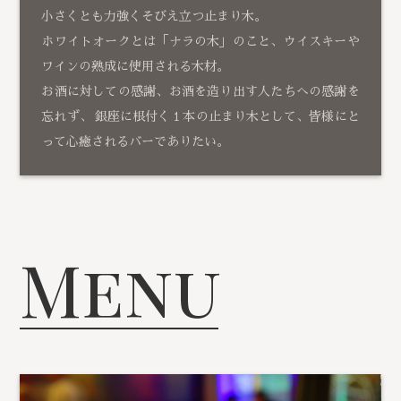
小さくとも力強くそびえ立つ止まり木。
ホワイトオークとは「ナラの木」のこと、ウイスキーや
ワインの熟成に使用される木材。
お酒に対しての感謝、お酒を造り出す人たちへの感謝を
忘れず、 銀座に根付く１本の止まり木として、皆様にと
って心癒されるバーでありたい。
Menu