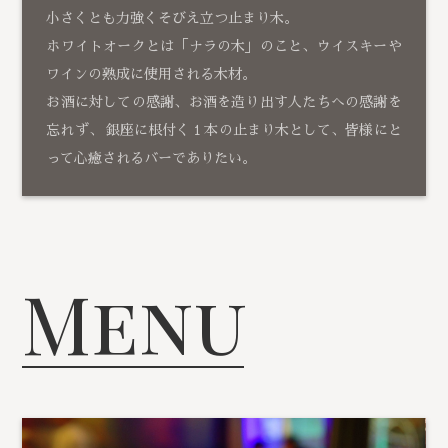
小さくとも力強くそびえ立つ止まり木。
ホワイトオークとは「ナラの木」のこと、ウイスキーや
ワインの熟成に使用される木材。
お酒に対しての感謝、お酒を造り出す人たちへの感謝を
忘れず、 銀座に根付く１本の止まり木として、皆様にと
って心癒されるバーでありたい。
Menu