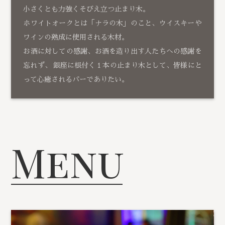
小さくとも力強くそびえ立つ止まり木。
ホワイトオークとは「ナラの木」のこと、ウイスキーや
ワインの熟成に使用される木材。
お酒に対しての感謝、お酒を造り出す人たちへの感謝を
忘れず、 銀座に根付く１本の止まり木として、皆様にと
って心癒されるバーでありたい。
Menu