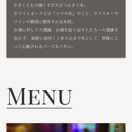
小さくとも力強くそびえ立つ止まり木。
ホワイトオークとは「ナラの木」のこと、ウイスキーや
ワインの熟成に使用される木材。
お酒に対しての感謝、お酒を造り出す人たちへの感謝を
忘れず、 銀座に根付く１本の止まり木として、皆様にと
って心癒されるバーでありたい。
Menu