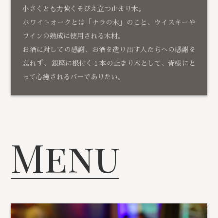
小さくとも力強くそびえ立つ止まり木。
ホワイトオークとは「ナラの木」のこと、ウイスキーや
ワインの熟成に使用される木材。
お酒に対しての感謝、お酒を造り出す人たちへの感謝を
忘れず、 銀座に根付く１本の止まり木として、皆様にと
って心癒されるバーでありたい。
Menu