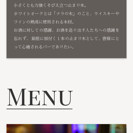
小さくとも力強くそびえ立つ止まり木。
ホワイトオークとは「ナラの木」のこと、ウイスキーや
ワインの熟成に使用される木材。
お酒に対しての感謝、お酒を造り出す人たちへの感謝を
忘れず、 銀座に根付く１本の止まり木として、皆様にと
って心癒されるバーでありたい。
Menu