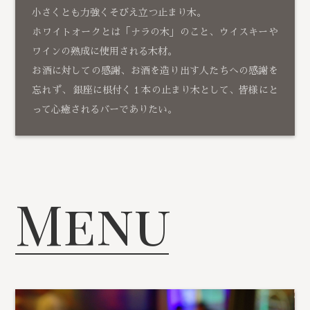
小さくとも力強くそびえ立つ止まり木。
ホワイトオークとは「ナラの木」のこと、ウイスキーや
ワインの熟成に使用される木材。
お酒に対しての感謝、お酒を造り出す人たちへの感謝を
忘れず、 銀座に根付く１本の止まり木として、皆様にと
って心癒されるバーでありたい。
Menu