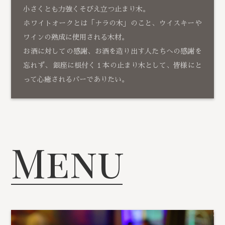
小さくとも力強くそびえ立つ止まり木。
ホワイトオークとは「ナラの木」のこと、ウイスキーや
ワインの熟成に使用される木材。
お酒に対しての感謝、お酒を造り出す人たちへの感謝を
忘れず、 銀座に根付く１本の止まり木として、皆様にと
って心癒されるバーでありたい。
Menu