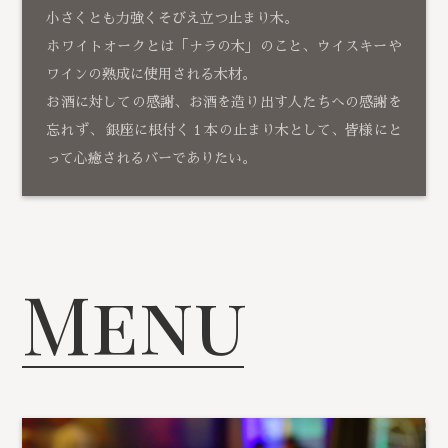
小さくとも力強くそびえ立つ止まり木。
ホワイトオークとは「ナラの木」のこと、ウイスキーや
ワインの熟成に使用される木材。
お酒に対しての感謝、お酒を造り出す人たちへの感謝を
忘れず、 銀座に根付く１本の止まり木として、皆様にと
って心癒されるバーでありたい。
Menu