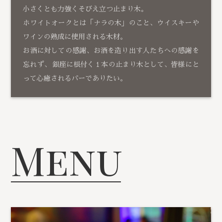
小さくとも力強くそびえ立つ止まり木。
ホワイトオークとは「ナラの木」のこと、ウイスキーや
ワインの熟成に使用される木材。
お酒に対しての感謝、お酒を造り出す人たちへの感謝を
忘れず、 銀座に根付く１本の止まり木として、皆様にと
って心癒されるバーでありたい。
Menu