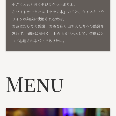
小さくとも力強くそびえ立つ止まり木。
ホワイトオークとは「ナラの木」のこと、ウイスキーや
ワインの熟成に使用される木材。
お酒に対しての感謝、お酒を造り出す人たちへの感謝を
忘れず、 銀座に根付く１本の止まり木として、皆様にと
って心癒されるバーでありたい。
Menu