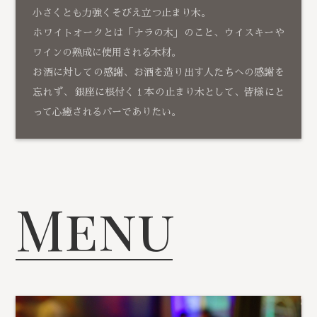
小さくとも力強くそびえ立つ止まり木。
ホワイトオークとは「ナラの木」のこと、ウイスキーや
ワインの熟成に使用される木材。
お酒に対しての感謝、お酒を造り出す人たちへの感謝を
忘れず、 銀座に根付く１本の止まり木として、皆様にと
って心癒されるバーでありたい。
Menu