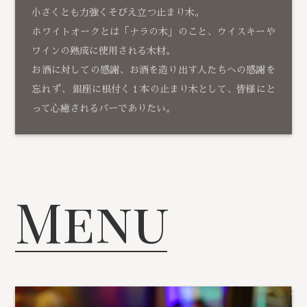
小さくとも力強くそびえ立つ止まり木。
ホワイトオークとは「ナラの木」のこと、ウイスキーや
ワインの熟成に使用される木材。
お酒に対しての感謝、お酒を造り出す人たちへの感謝を
忘れず、 銀座に根付く１本の止まり木として、皆様にと
って心癒されるバーでありたい。
Menu