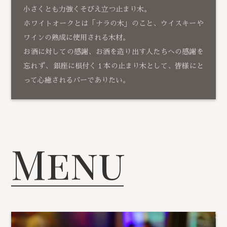
小さくとも力強くそびえ立つ止まり木。
ホワイトオークとは「ナラの木」のこと、ウイスキーや
ワインの熟成に使用される木材。
お酒に対しての感謝、お酒を造り出す人たちへの感謝を
忘れず、 銀座に根付く１本の止まり木として、皆様にと
って心癒されるバーでありたい。
Menu