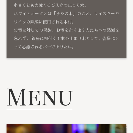
小さくとも力強くそびえ立つ止まり木。
ホワイトオークとは「ナラの木」のこと、ウイスキーや
ワインの熟成に使用される木材。
お酒に対しての感謝、お酒を造り出す人たちへの感謝を
忘れず、 銀座に根付く１本の止まり木として、皆様にと
って心癒されるバーでありたい。
Menu