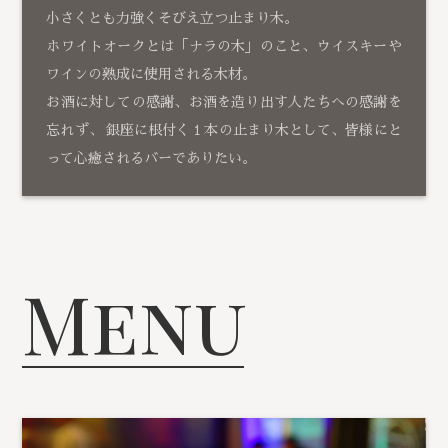
小さくとも力強くそびえ立つ止まり木。
ホワイトオークとは「ナラの木」のこと、ウイスキーや
ワインの熟成に使用される木材。
お酒に対しての感謝、お酒を造り出す人たちへの感謝を
忘れず、 銀座に根付く１本の止まり木として、皆様にと
って心癒されるバーでありたい。
Menu