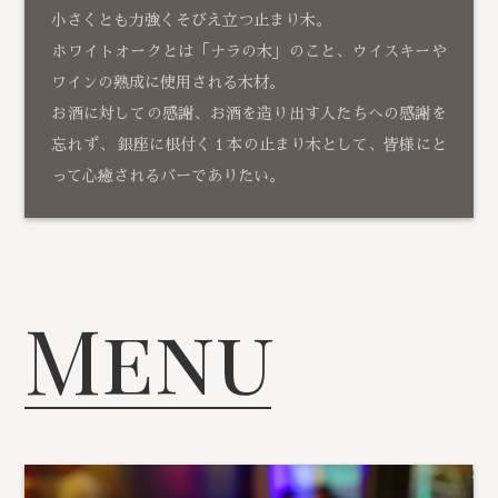
小さくとも力強くそびえ立つ止まり木。
ホワイトオークとは「ナラの木」のこと、ウイスキーや
ワインの熟成に使用される木材。
お酒に対しての感謝、お酒を造り出す人たちへの感謝を
忘れず、 銀座に根付く１本の止まり木として、皆様にと
って心癒されるバーでありたい。
Menu