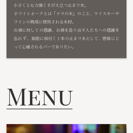
小さくとも力強くそびえ立つ止まり木。
ホワイトオークとは「ナラの木」のこと、ウイスキーや
ワインの熟成に使用される木材。
お酒に対しての感謝、お酒を造り出す人たちへの感謝を
忘れず、 銀座に根付く１本の止まり木として、皆様にと
って心癒されるバーでありたい。
Menu