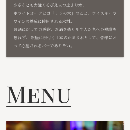
小さくとも力強くそびえ立つ止まり木。
ホワイトオークとは「ナラの木」のこと、ウイスキーや
ワインの熟成に使用される木材。
お酒に対しての感謝、お酒を造り出す人たちへの感謝を
忘れず、 銀座に根付く１本の止まり木として、皆様にと
って心癒されるバーでありたい。
Menu