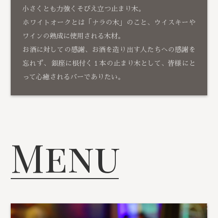
小さくとも力強くそびえ立つ止まり木。
ホワイトオークとは「ナラの木」のこと、ウイスキーや
ワインの熟成に使用される木材。
お酒に対しての感謝、お酒を造り出す人たちへの感謝を
忘れず、 銀座に根付く１本の止まり木として、皆様にと
って心癒されるバーでありたい。
Menu