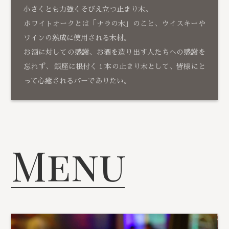
小さくとも力強くそびえ立つ止まり木。
ホワイトオークとは「ナラの木」のこと、ウイスキーや
ワインの熟成に使用される木材。
お酒に対しての感謝、お酒を造り出す人たちへの感謝を
忘れず、 銀座に根付く１本の止まり木として、皆様にと
って心癒されるバーでありたい。
Menu