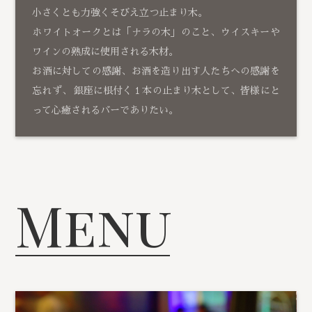
小さくとも力強くそびえ立つ止まり木。
ホワイトオークとは「ナラの木」のこと、ウイスキーや
ワインの熟成に使用される木材。
お酒に対しての感謝、お酒を造り出す人たちへの感謝を
忘れず、 銀座に根付く１本の止まり木として、皆様にと
って心癒されるバーでありたい。
Menu