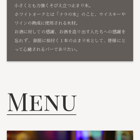
小さくとも力強くそびえ立つ止まり木。
ホワイトオークとは「ナラの木」のこと、ウイスキーや
ワインの熟成に使用される木材。
お酒に対しての感謝、お酒を造り出す人たちへの感謝を
忘れず、 銀座に根付く１本の止まり木として、皆様にと
って心癒されるバーでありたい。
Menu