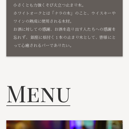
小さくとも力強くそびえ立つ止まり木。
ホワイトオークとは「ナラの木」のこと、ウイスキーや
ワインの熟成に使用される木材。
お酒に対しての感謝、お酒を造り出す人たちへの感謝を
忘れず、 銀座に根付く１本の止まり木として、皆様にと
って心癒されるバーでありたい。
Menu