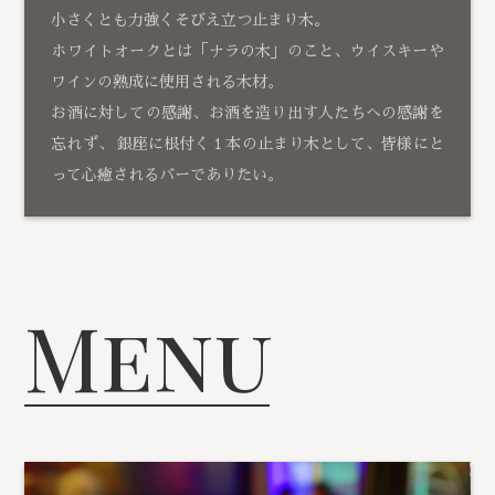
小さくとも力強くそびえ立つ止まり木。
ホワイトオークとは「ナラの木」のこと、ウイスキーや
ワインの熟成に使用される木材。
お酒に対しての感謝、お酒を造り出す人たちへの感謝を
忘れず、 銀座に根付く１本の止まり木として、皆様にと
って心癒されるバーでありたい。
Menu