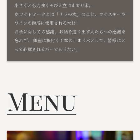
小さくとも力強くそびえ立つ止まり木。
ホワイトオークとは「ナラの木」のこと、ウイスキーや
ワインの熟成に使用される木材。
お酒に対しての感謝、お酒を造り出す人たちへの感謝を
忘れず、 銀座に根付く１本の止まり木として、皆様にと
って心癒されるバーでありたい。
Menu