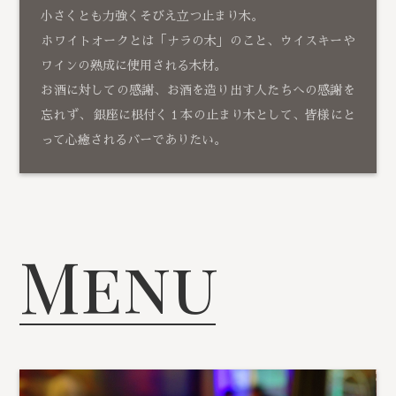
小さくとも力強くそびえ立つ止まり木。
ホワイトオークとは「ナラの木」のこと、ウイスキーや
ワインの熟成に使用される木材。
お酒に対しての感謝、お酒を造り出す人たちへの感謝を
忘れず、 銀座に根付く１本の止まり木として、皆様にと
って心癒されるバーでありたい。
Menu