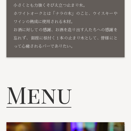
小さくとも力強くそびえ立つ止まり木。
ホワイトオークとは「ナラの木」のこと、ウイスキーや
ワインの熟成に使用される木材。
お酒に対しての感謝、お酒を造り出す人たちへの感謝を
忘れず、 銀座に根付く１本の止まり木として、皆様にと
って心癒されるバーでありたい。
Menu