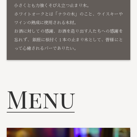
小さくとも力強くそびえ立つ止まり木。
ホワイトオークとは「ナラの木」のこと、ウイスキーや
ワインの熟成に使用される木材。
お酒に対しての感謝、お酒を造り出す人たちへの感謝を
忘れず、 銀座に根付く１本の止まり木として、皆様にと
って心癒されるバーでありたい。
Menu