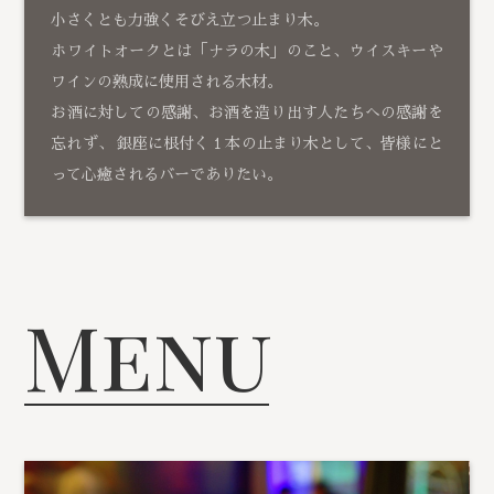
小さくとも力強くそびえ立つ止まり木。
ホワイトオークとは「ナラの木」のこと、ウイスキーや
ワインの熟成に使用される木材。
お酒に対しての感謝、お酒を造り出す人たちへの感謝を
忘れず、 銀座に根付く１本の止まり木として、皆様にと
って心癒されるバーでありたい。
Menu