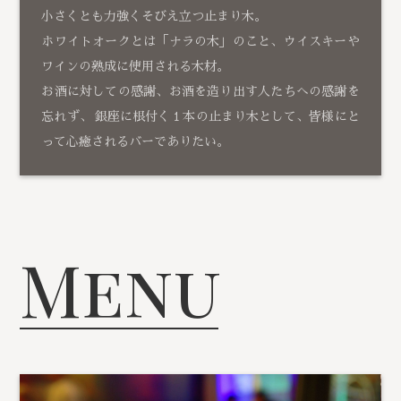
小さくとも力強くそびえ立つ止まり木。
ホワイトオークとは「ナラの木」のこと、ウイスキーや
ワインの熟成に使用される木材。
お酒に対しての感謝、お酒を造り出す人たちへの感謝を
忘れず、 銀座に根付く１本の止まり木として、皆様にと
って心癒されるバーでありたい。
Menu