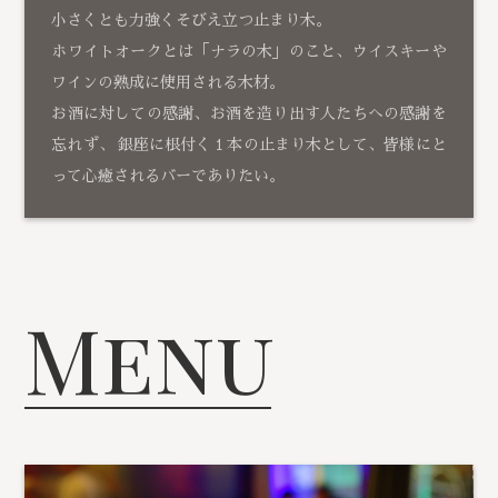
小さくとも力強くそびえ立つ止まり木。
ホワイトオークとは「ナラの木」のこと、ウイスキーや
ワインの熟成に使用される木材。
お酒に対しての感謝、お酒を造り出す人たちへの感謝を
忘れず、 銀座に根付く１本の止まり木として、皆様にと
って心癒されるバーでありたい。
Menu