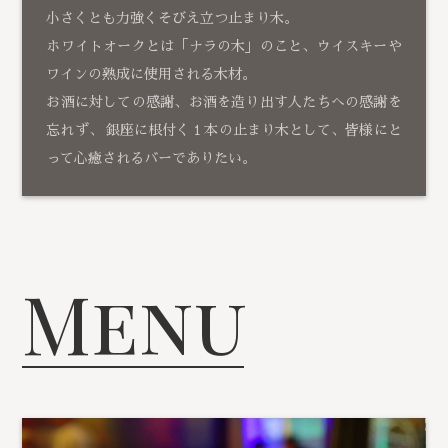
小さくとも力強くそびえ立つ止まり木。
ホワイトオークとは「ナラの木」のこと、ウイスキーや
ワインの熟成に使用される木材。
お酒に対しての感謝、お酒を造り出す人たちへの感謝を
忘れず、 銀座に根付く１本の止まり木として、皆様にと
って心癒されるバーでありたい。
Menu