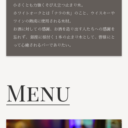
小さくとも力強くそびえ立つ止まり木。
ホワイトオークとは「ナラの木」のこと、ウイスキーや
ワインの熟成に使用される木材。
お酒に対しての感謝、お酒を造り出す人たちへの感謝を
忘れず、 銀座に根付く１本の止まり木として、皆様にと
って心癒されるバーでありたい。
Menu