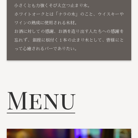
小さくとも力強くそびえ立つ止まり木。
ホワイトオークとは「ナラの木」のこと、ウイスキーや
ワインの熟成に使用される木材。
お酒に対しての感謝、お酒を造り出す人たちへの感謝を
忘れず、 銀座に根付く１本の止まり木として、皆様にと
って心癒されるバーでありたい。
Menu